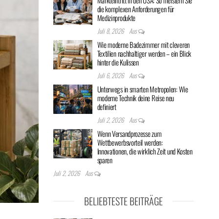
Markteintritt in den USA: So meistern Sie
die komplexen Anforderungen für
Medizinprodukte
Juli 8, 2026
Aus
Wie moderne Badezimmer mit cleveren
Textilien nachhaltiger werden – ein Blick
hinter die Kulissen
Juli 6, 2026
Aus
Unterwegs in smarten Metropolen: Wie
moderne Technik deine Reise neu
definiert
Juli 2, 2026
Aus
Wenn Versandprozesse zum
Wettbewerbsvorteil werden:
Innovationen, die wirklich Zeit und Kosten
sparen
Juli 2, 2026
Aus
BELIEBTESTE BEITRÄGE