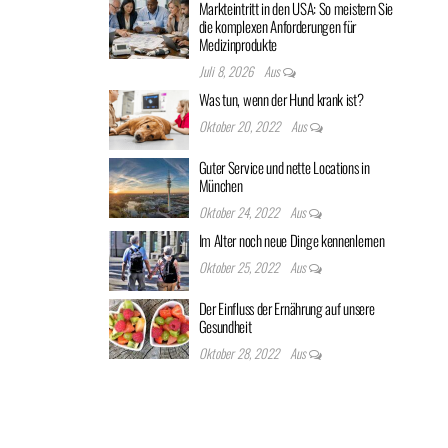
Markteintritt in den USA: So meistern Sie
die komplexen Anforderungen für
Medizinprodukte
Juli 8, 2026
Aus
Was tun, wenn der Hund krank ist?
Oktober 20, 2022
Aus
Guter Service und nette Locations in
München
Oktober 24, 2022
Aus
Im Alter noch neue Dinge kennenlernen
Oktober 25, 2022
Aus
Der Einfluss der Ernährung auf unsere
Gesundheit
Oktober 28, 2022
Aus