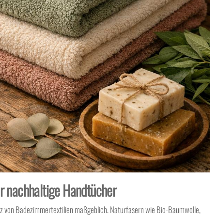
ür nachhaltige Handtücher
nz von Badezimmertextilien maßgeblich. Naturfasern wie Bio-Baumwolle,