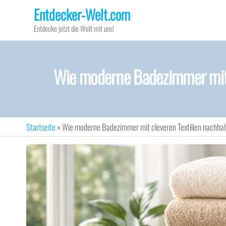
Zum
Entdecker-Welt.com
Inhalt
Entdecke jetzt die Welt mit uns!
springen
Wie moderne Badezimmer mit cl
Startseite
»
Wie moderne Badezimmer mit cleveren Textilien nachhalti