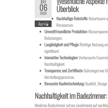
Wesentliche Aspekte n
JULI
06
Überblick
2026
Nachhaltige Rohstoffe:
Naturfasern w
Aus
Ressourcen.
Umweltfreundliche Produktion:
Wassersparend
Belastungen.
Langlebigkeit und Pflege:
Richtige Nutzung un
signifikant.
Innovative Technologien:
Verbesserte Fasermis
Nachhaltigkeit.
Transparenz und Zertifikate:
Gütesiegel wie GO
Herstellungsprozesse.
Bewusste Kaufentscheidung:
Qualität, Design
Nachhaltigkeit im Badezimmer: 
Moderne Badezimmer setzen zunehmend auf nachhaltig