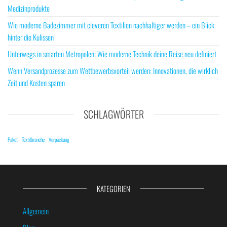
Medizinprodukte
Wie moderne Badezimmer mit cleveren Textilien nachhaltiger werden – ein Blick
hinter die Kulissen
Unterwegs in smarten Metropolen: Wie moderne Technik deine Reise neu definiert
Wenn Versandprozesse zum Wettbewerbsvorteil werden: Innovationen, die wirklich
Zeit und Kosten sparen
SCHLAGWÖRTER
Paket
Textilbranche
Verpackung
KATEGORIEN
Allgemein