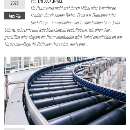
Von
ENTDECKER-WELT
2025
Ein Raum wirkt nicht erst durch Möbel oder Wandfarbe,
sondern durch seinen Boden. Er ist das Fundament der
Aus
Gestaltung – im wörtlichen wie im stilistischen Sinn. Jeder
Schritt, jede Linie und jede Materialwahl beeinflussen, wie offen, klar,
gemütlich oder elegant ein Raum empfunden wird. Dabei entscheidet oft das
Unterschwellige: die Reflexion des Lichts, die Haptik…