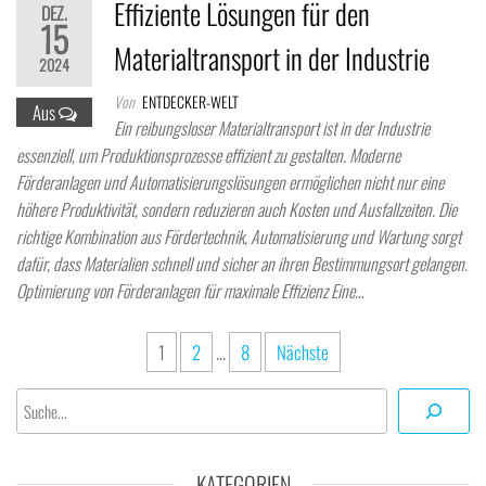
Effiziente Lösungen für den
DEZ.
15
Materialtransport in der Industrie
2024
Von
ENTDECKER-WELT
Aus
Ein reibungsloser Materialtransport ist in der Industrie
essenziell, um Produktionsprozesse effizient zu gestalten. Moderne
Förderanlagen und Automatisierungslösungen ermöglichen nicht nur eine
höhere Produktivität, sondern reduzieren auch Kosten und Ausfallzeiten. Die
richtige Kombination aus Fördertechnik, Automatisierung und Wartung sorgt
dafür, dass Materialien schnell und sicher an ihren Bestimmungsort gelangen.
Optimierung von Förderanlagen für maximale Effizienz Eine…
Seitennummerierung
1
2
…
8
Nächste
der
Suchen
Beiträge
KATEGORIEN