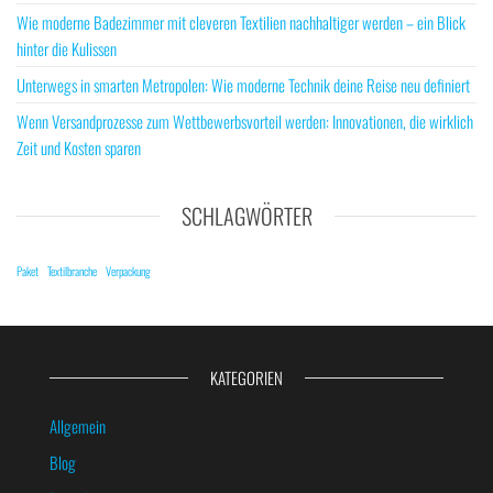
Wie moderne Badezimmer mit cleveren Textilien nachhaltiger werden – ein Blick
hinter die Kulissen
Unterwegs in smarten Metropolen: Wie moderne Technik deine Reise neu definiert
Wenn Versandprozesse zum Wettbewerbsvorteil werden: Innovationen, die wirklich
Zeit und Kosten sparen
SCHLAGWÖRTER
Paket
Textilbranche
Verpackung
KATEGORIEN
Allgemein
Blog