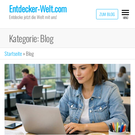
Zum
Entdecker-Welt.com
Inhalt
ZUM BLOG
Entdecke jetzt die Welt mit uns!
MENÜ
springen
Kategorie:
Blog
Startseite
»
Blog