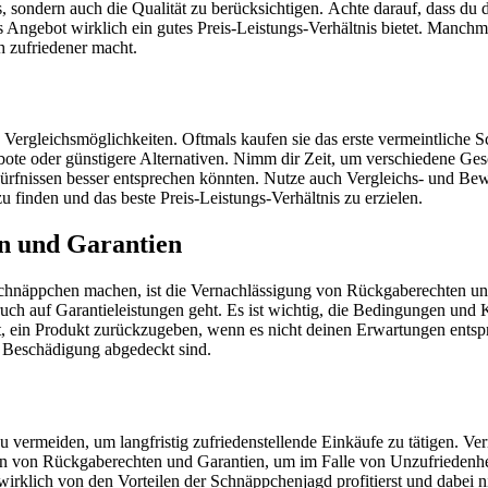
is, sondern auch die Qualität zu berücksichtigen. Achte darauf, dass d
 Angebot wirklich ein gutes Preis-Leistungs-Verhältnis bietet. Manchm
ch zufriedener macht.
an Vergleichsmöglichkeiten. Oftmals kaufen sie das erste vermeintliche
ebote oder günstigere Alternativen. Nimm dir Zeit, um verschiedene Ge
dürfnissen besser entsprechen könnten. Nutze auch Vergleichs- und Be
u finden und das beste Preis-Leistungs-Verhältnis zu erzielen.
n und Garantien
 Schnäppchen machen, ist die Vernachlässigung von Rückgaberechten u
 auf Garantieleistungen geht. Es ist wichtig, die Bedingungen und K
ast, ein Produkt zurückzugeben, wenn es nicht deinen Erwartungen entsp
r Beschädigung abgedeckt sind.
u vermeiden, um langfristig zufriedenstellende Einkäufe zu tätigen. Ve
en von Rückgaberechten und Garantien, um im Falle von Unzufriedenhei
 wirklich von den Vorteilen der Schnäppchenjagd profitierst und dabei n