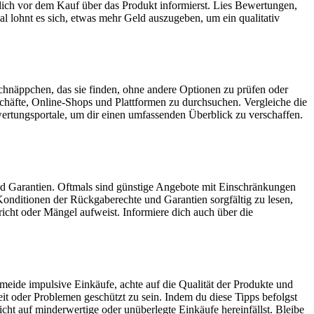
u dich vor dem Kauf über das Produkt informierst. Lies Bewertungen,
al lohnt es sich, etwas mehr Geld auszugeben, um ein qualitativ
 Schnäppchen, das sie finden, ohne andere Optionen zu prüfen oder
schäfte, Online-Shops und Plattformen zu durchsuchen. Vergleiche die
wertungsportale, um dir einen umfassenden Überblick zu verschaffen.
nd Garantien. Oftmals sind günstige Angebote mit Einschränkungen
onditionen der Rückgaberechte und Garantien sorgfältig zu lesen,
richt oder Mängel aufweist. Informiere dich auch über die
rmeide impulsive Einkäufe, achte auf die Qualität der Produkte und
t oder Problemen geschützt zu sein. Indem du diese Tipps befolgst
icht auf minderwertige oder unüberlegte Einkäufe hereinfällst. Bleibe