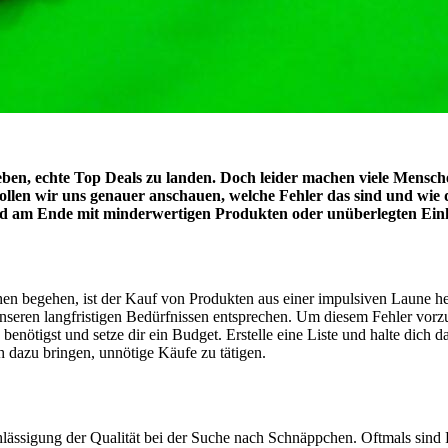
n, echte Top Deals zu landen. Doch leider machen viele Menschen b
llen wir uns genauer anschauen, welche Fehler das sind und wie 
nd am Ende mit minderwertigen Produkten oder unüberlegten Ein
hen begehen, ist der Kauf von Produkten aus einer impulsiven Laune h
t unseren langfristigen Bedürfnissen entsprechen. Um diesem Fehler vorz
enötigst und setze dir ein Budget. Erstelle eine Liste und halte dich 
h dazu bringen, unnötige Käufe zu tätigen.
ässigung der Qualität bei der Suche nach Schnäppchen. Oftmals sind Pr