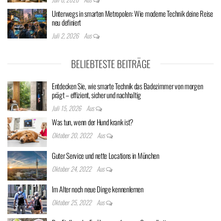
Unterwegs in smarten Metropolen: Wie moderne Technik deine Reise
neu definiert
Juli 2, 2026
Aus
BELIEBTESTE BEITRÄGE
Entdecken Sie, wie smarte Technik das Badezimmer von morgen
prägt – effizient, sicher und nachhaltig
Juli 15, 2026
Aus
Was tun, wenn der Hund krank ist?
Oktober 20, 2022
Aus
Guter Service und nette Locations in München
Oktober 24, 2022
Aus
Im Alter noch neue Dinge kennenlernen
Oktober 25, 2022
Aus