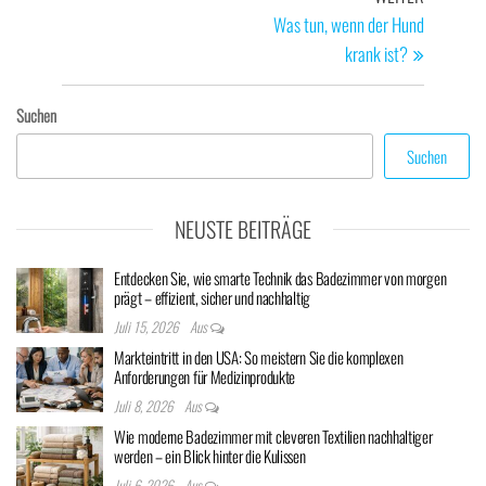
Beitrag
Was tun, wenn der Hund
krank ist?
Suchen
Suchen
NEUSTE BEITRÄGE
Entdecken Sie, wie smarte Technik das Badezimmer von morgen
prägt – effizient, sicher und nachhaltig
Juli 15, 2026
Aus
Markteintritt in den USA: So meistern Sie die komplexen
Anforderungen für Medizinprodukte
Juli 8, 2026
Aus
Wie moderne Badezimmer mit cleveren Textilien nachhaltiger
werden – ein Blick hinter die Kulissen
Juli 6, 2026
Aus