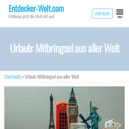
Zum
Entdecker-Welt.com
Inhalt
ZUM BLOG
Entdecke jetzt die Welt mit uns!
MENÜ
springen
Urlaub: Mitbringsel aus aller Welt
Startseite
»
Urlaub: Mitbringsel aus aller Welt