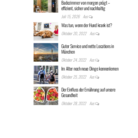
Badezimmer von morgen prägt –
effizient, sicher und nachhaltig
Juli 15, 2026
Aus
Was tun, wenn der Hund krank ist?
Oktober 20, 2022
Aus
Guter Service und nette Locations in
München
Oktober 24, 2022
Aus
Im Alter noch neue Dinge kennenlernen
Oktober 25, 2022
Aus
Der Einfluss der Ernährung auf unsere
Gesundheit
Oktober 28, 2022
Aus