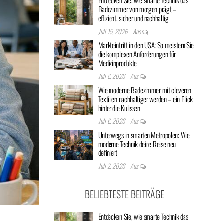
Entdecken Sie, wie smarte Technik das
Badezimmer von morgen prägt –
effizient, sicher und nachhaltig
Juli 15, 2026
Aus
Markteintritt in den USA: So meistern Sie
die komplexen Anforderungen für
Medizinprodukte
Juli 8, 2026
Aus
Wie moderne Badezimmer mit cleveren
Textilien nachhaltiger werden – ein Blick
hinter die Kulissen
Juli 6, 2026
Aus
Unterwegs in smarten Metropolen: Wie
moderne Technik deine Reise neu
definiert
Juli 2, 2026
Aus
BELIEBTESTE BEITRÄGE
Entdecken Sie, wie smarte Technik das