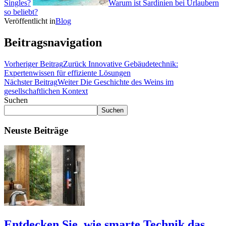
Singles?
Warum ist Sardinien bei Urlaubern
so beliebt?
Veröffentlicht in
Blog
Beitragsnavigation
Vorheriger Beitrag
Zurück
Innovative Gebäudetechnik:
Expertenwissen für effiziente Lösungen
Nächster Beitrag
Weiter
Die Geschichte des Weins im
gesellschaftlichen Kontext
Suchen
Suchen
Neuste Beiträge
Entdecken Sie, wie smarte Technik das